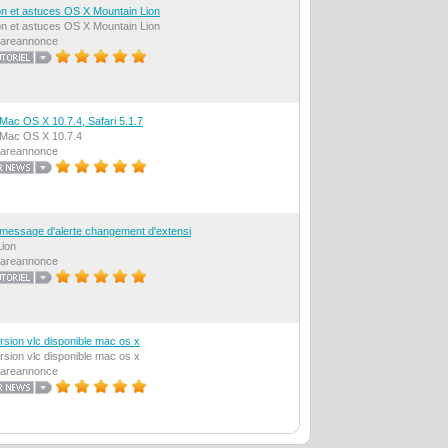
on et astuces OS X Mountain Lion
on et astuces OS X Mountain Lion
Shareannonce
 Mac OS X 10.7.4, Safari 5.1.7
 Mac OS X 10.7.4
Shareannonce
message d'alerte changement d'extensi
ion
Shareannonce
rsion vlc disponible mac os x
rsion vlc disponible mac os x
Shareannonce