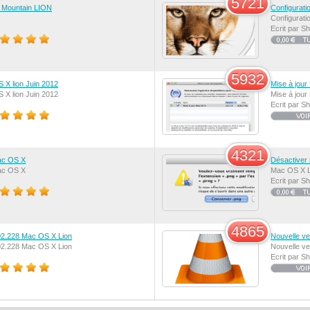
5721
 Mountain LION
Configurati
Configurati
Ecrit par 
5932
S X lion Juin 2012
Mise à jour
S X lion Juin 2012
Mise à jour
Ecrit par 
4321
Mac OS X
Désactiver 
Mac OS X
Mac OS X L
Ecrit par 
4865
02.228 Mac OS X Lion
Nouvelle ve
02.228 Mac OS X Lion
Nouvelle ve
Ecrit par 