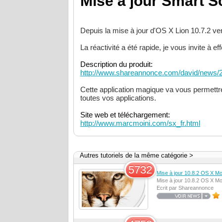
Mise à jour Smart Sc
Depuis la mise à jour d'OS X Lion 10.7.2 ve
La réactivité a été rapide, je vous invite à eff
Description du produit:
http://www.shareannonce.com/david/news/2
Cette application magique va vous permettre 
toutes vos applications.
Site web et téléchargement:
http://www.marcmoini.com/sx_fr.html
Autres tutoriels de la même catégorie >
5732
Mise à jour 10.8.2 OS X Mo
Mise à jour 10.8.2 OS X Mo
Ecrit par Shareannonce