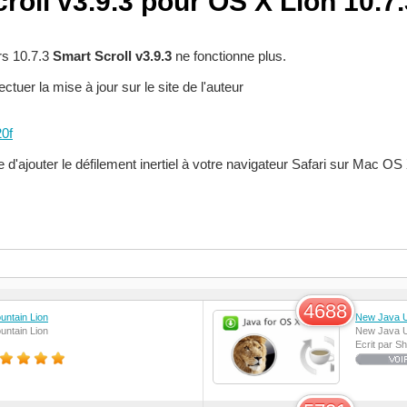
roll v3.9.3 pour OS X Lion 10.7.
rs 10.7.3
Smart Scroll v3.9.3
ne fonctionne plus.
ectuer la mise à jour sur le site de l'auteur
0f
d'ajouter le défilement inertiel à votre navigateur Safari sur Mac OS
4688
untain Lion
New Java U
untain Lion
New Java U
Ecrit par 