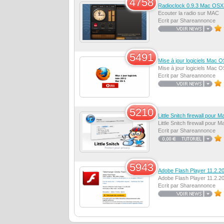
4758
Radioclock 0.9.3 Mac OSX
Ecouter la radio sur MAC
Ecrit par Shareannonce
5491
Mise à jour logiciels Mac O
Mise à jour logiciels Mac O
Ecrit par Shareannonce
5210
Little Snitch firewall pour 
Little Snitch firewall pour 
Ecrit par Shareannonce
5943
Adobe Flash Player 11.2.2
Adobe Flash Player 11.2.2
Ecrit par Shareannonce