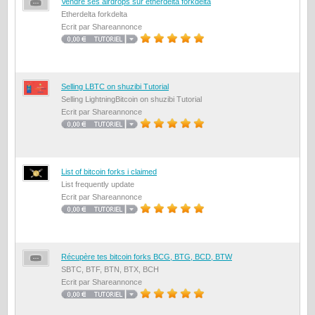
Vendre ses airdrops sur etherdelta forkdelta
Etherdelta forkdelta
Ecrit par Shareannonce
Selling LBTC on shuzibi Tutorial
Selling LightningBitcoin on shuzibi Tutorial
Ecrit par Shareannonce
List of bitcoin forks i claimed
List frequently update
Ecrit par Shareannonce
Récupère tes bitcoin forks BCG, BTG, BCD, BTW
SBTC, BTF, BTN, BTX, BCH
Ecrit par Shareannonce